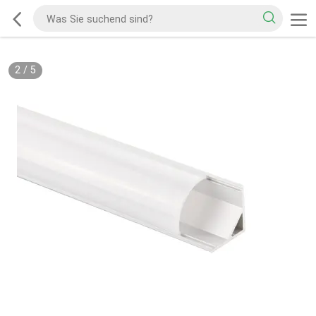
2
/
5