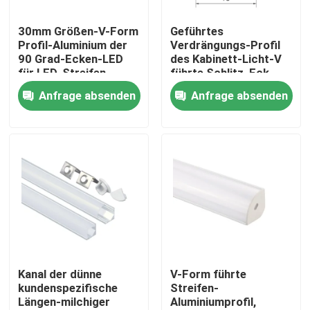
30mm Größen-V-Form
Geführtes
Fabrik-Ausflug
Profil-Aluminium der
Verdrängungs-Profil
90 Grad-Ecken-LED
des Kabinett-Licht-V
für LED-Streifen
führte Schlitz, Eck
Qualitätskontrolle
angebracht Streifen-
Anfrage absenden
Anfrage absenden
Aluminium-Profil
Treten Sie mit uns in Verbindung
Nachrichten
Angebrachtes LED-Oberflächenprofil
Vertiefte LED-Profil
Kanal der dünne
V-Form führte
kundenspezifische
Streifen-
Längen-milchiger
Aluminiumprofil,
Profil der Fasergipsplatten-LED