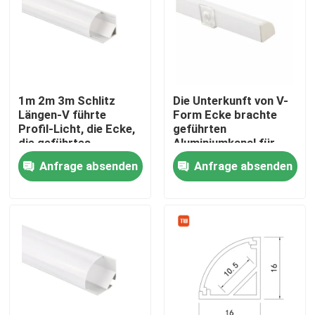
1m 2m 3m Schlitz
Die Unterkunft von V-
Längen-V führte
Form Ecke brachte
Profil-Licht, die Ecke,
geführten
die geführtes
Aluminiumkanal für
Verdrängungs-Profil
Kabinett-Licht an
Anfrage absenden
Anfrage absenden
beleuchtet
Haus
Produkte
Über uns