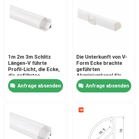
1m 2m 3m Schlitz
Die Unterkunft von V-
Längen-V führte
Form Ecke brachte
Profil-Licht, die Ecke,
geführten
die geführtes
Aluminiumkanal für
Verdrängungs-Profil
Kabinett-Licht an
Anfrage absenden
Anfrage absenden
beleuchtet
Haus
Produkte
Über uns