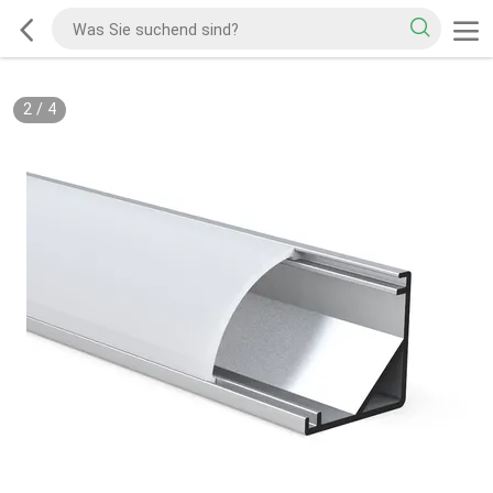
2
/
4