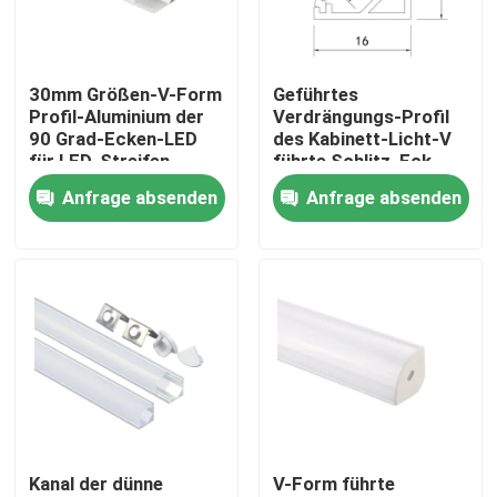
Fabrik-Ausflug
30mm Größen-V-Form
Geführtes
Profil-Aluminium der
Verdrängungs-Profil
Qualitätskontrolle
90 Grad-Ecken-LED
des Kabinett-Licht-V
für LED-Streifen
führte Schlitz, Eck
angebracht Streifen-
Anfrage absenden
Anfrage absenden
Treten Sie mit uns in Verbindung
Aluminium-Profil
Nachrichten
Angebrachtes LED-Oberflächenprofil
Vertiefte LED-Profil
Kanal der dünne
V-Form führte
Profil der Fasergipsplatten-LED