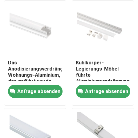
Das
Kühlkörper-
Anodisierungsverdrängte
Legierungs-Möbel-
Wohnungs-Aluminium,
führte
das geführt wurde,
Aluminiumverdrängungs-
Profil-Oberfläche
Profil-Oberflächen-
Anfrage absenden
Anfrage absenden
beleuchtend an,
Berg lineares Licht
Haus
brachte
Produkte
Über uns