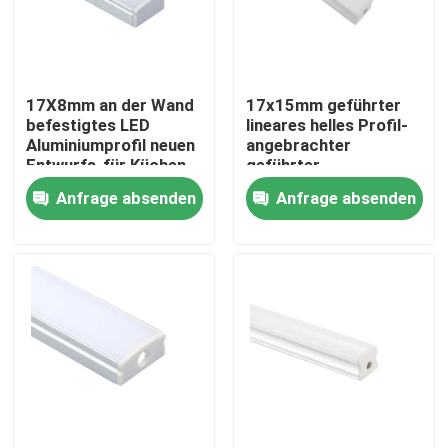
Fabrik-Ausflug
17X8mm an der Wand
17x15mm geführter
Qualitätskontrolle
befestigtes LED
lineares helles Profil-
Aluminiumprofil neuen
angebrachter
Entwurfs-für Küchen-
geführter
Treten Sie mit uns in Verbindung
Beleuchtung
Wohnoberflächenkanal
Anfrage absenden
Anfrage absenden
Nachrichten
Angebrachtes LED-Oberflächenprofil
Vertiefte LED-Profil
Profil der Fasergipsplatten-LED