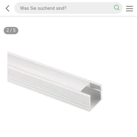
2
/
5