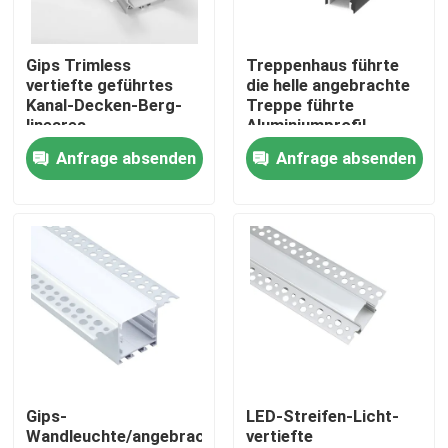
Fabrik-Ausflug
Gips Trimless
Treppenhaus führte
vertiefte geführtes
die helle angebrachte
Kanal-Decken-Berg-
Treppe führte
Qualitätskontrolle
lineares
Aluminiumprofil-
Aluminiumlicht
Schwarzes
Anfrage absenden
Anfrage absenden
anodisierte
Treten Sie mit uns in Verbindung
Nachrichten
Angebrachtes LED-Oberflächenprofil
Vertiefte LED-Profil
Gips-
LED-Streifen-Licht-
Wandleuchte/angebrachtes
vertiefte
Profil der Fasergipsplatten-LED