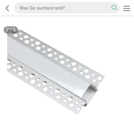
2
/
5