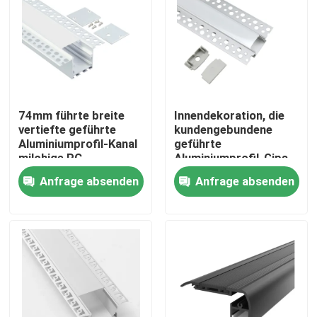
74mm führte breite
Innendekoration, die
vertiefte geführte
kundengebundene
Aluminiumprofil-Kanal
geführte
milchige PC
Aluminiumprofil-Gips-
Abdeckung lineares
Trockenmauer
Anfrage absenden
Anfrage absenden
Licht
beleuchtet
Haus
Produkte
Über uns