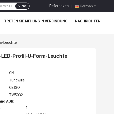
Referenzen
|
German
Suche
TRETEN SIE MIT UNS IN VERBINDUNG
NACHRICHTEN
rm-Leuchte
LED-Profil-U-Form-Leuchte
CN
Tungwille
CE,ISO
TW5032
and AGB:
e:
1