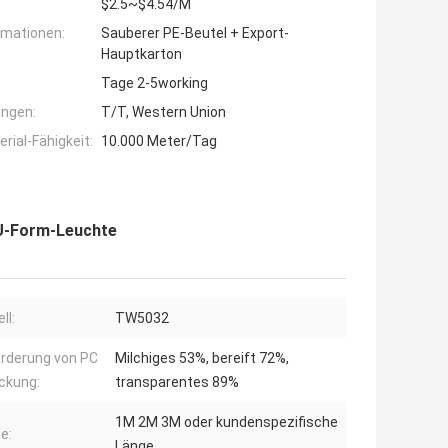
$2.5~$4.54/M
rmationen:
Sauberer PE-Beutel + Export-
Hauptkarton
Tage 2-5working
ngen:
T/T, Western Union
ial-Fähigkeit:
10.000 Meter/Tag
U-Form-Leuchte
ll:
TW5032
rderung von PC
Milchiges 53%, bereift 72%,
ckung:
transparentes 89%
1M 2M 3M oder kundenspezifische
e:
Länge