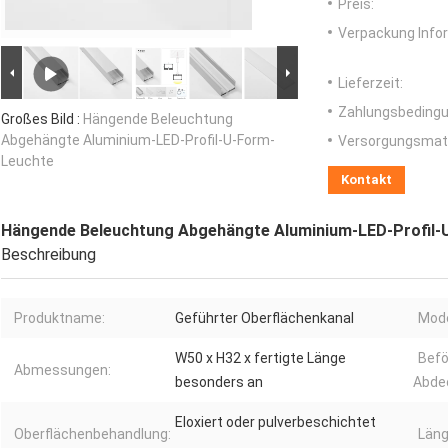
Preis:
Verpackung Info
Lieferzeit:
Zahlungsbedingu
Großes Bild :
Hängende Beleuchtung
Abgehängte Aluminium-LED-Profil-U-Form-
Versorgungsmater
Leuchte
Kontakt
Hängende Beleuchtung Abgehängte Aluminium-LED-Profil-
Beschreibung
Produktname:
Geführter Oberflächenkanal
Mode
W50 x H32 x fertigte Länge
Befö
Abmessungen:
besonders an
Abde
Eloxiert oder pulverbeschichtet
Oberflächenbehandlung:
Läng