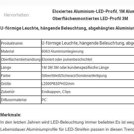
Eloxiertes Aluminium-LED-Profil
,
1M Alu
Hervorheben:
Oberflächenmontiertes LED-Profil 3M
U-förmige Leuchte, hängende Beleuchtung, abgehängtes Aluminiu
U-förmige Leuchte, hängende Beleuchtung, abg
Produktname
Material
6063 Aluminiumlegierung
Oberflächenbehandlung
Eloxiert oder pulverbeschichtet
Länge
1M 2M 3M oder kundenspezifische Länge
Farbe
Silber/Weiß/Schwarz/Sonderanfertigung
Größe
L2000*B50*H32mm
Zubehör
Endkappen, Clips
Diffusormaterial
PC
Merkmale:
In den letzten Jahren wird LED-Beleuchtung immer beliebter.Es ist w
Lebensdauer.Aluminiumprofile für LED-Streifen passen in diesen Trend.