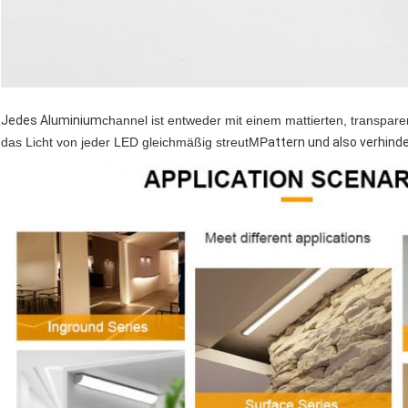
Jedes Aluminium
channel ist entweder mit einem mattierten, transparen
das Licht von jeder LED gleichmäßig streut
MP
attern und als
o verhind