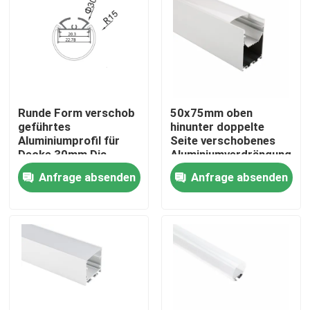
Runde Form verschob
50x75mm oben
geführtes
hinunter doppelte
Aluminiumprofil für
Seite verschobenes
Decke 30mm Dia
Aluminiumverdrängungs-
Pendant Lighting
Profil für geführtes
Anfrage absenden
Anfrage absenden
Streifen-Licht
Haus
Produkte
Über uns