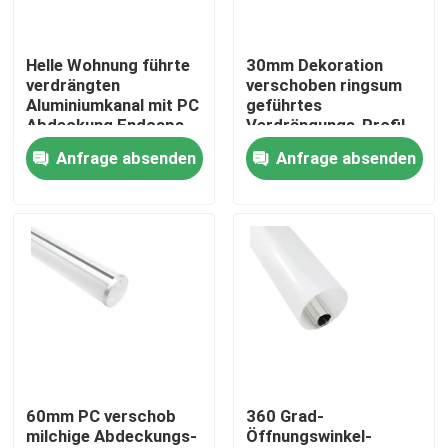
Fabrik-Ausflug
Helle Wohnung führte
30mm Dekoration
verdrängten
verschoben ringsum
Aluminiumkanal mit PC
geführtes
Qualitätskontrolle
Abdeckung Endcaps-
Verdrängungs-Profil
Clip
für Büro-Beleuchtung
Anfrage absenden
Anfrage absenden
Treten Sie mit uns in Verbindung
Nachrichten
Angebrachtes LED-Oberflächenprofil
Vertiefte LED-Profil
60mm PC verschob
360 Grad-
milchige Abdeckungs-
Öffnungswinkel-
Profil der Fasergipsplatten-LED