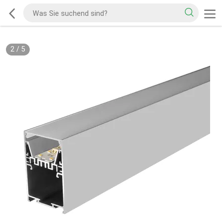
2
/
5