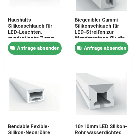
Fabrik-Ausflug
Haushalts-
Biegenibler Gummi-
Silikonschlauch für
Silikonschlauch für
LED-Leuchten,
LED-Streifen zur
Qualitätskontrolle
quadratische Zumm,
Wandmontage für die
IP68 wasserdicht
Beleuchtung zu Hause
Anfrage absenden
Anfrage absenden
Treten Sie mit uns in Verbindung
Nachrichten
Angebrachtes LED-Oberflächenprofil
Vertiefte LED-Profil
Bendable Fexible-
10×10mm LED Silikon-
Silikon-Neonröhre
Rohr wasserdichtes
Profil der Fasergipsplatten-LED