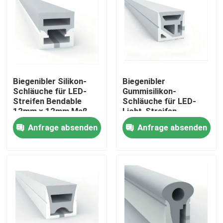
Biegenibler Silikon-
Biegenibler
Schläuche für LED-
Gummisilikon-
Streifen Bendable
Schläuche für LED-
12mm x 12mm Maß
Licht-Streifen
20×20mm
Anfrage absenden
Anfrage absenden
Haus
Produkte
Über uns