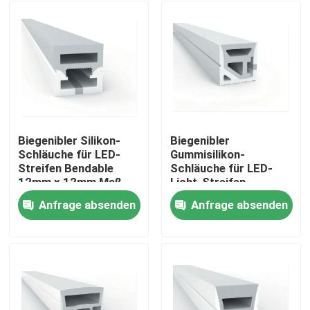
Biegenibler Silikon-
Biegenibler
Schläuche für LED-
Gummisilikon-
Streifen Bendable
Schläuche für LED-
12mm x 12mm Maß
Licht-Streifen
20×20mm
Anfrage absenden
Anfrage absenden
Haus
Produkte
Über uns