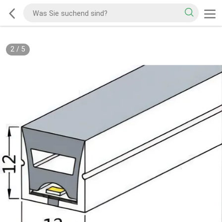
2
/
5