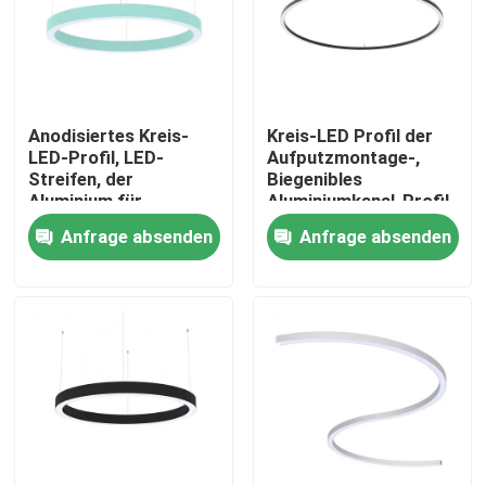
Fabrik-Ausflug
Qualitätskontrolle
Anodisiertes Kreis-
Kreis-LED Profil der
LED-Profil, LED-
Aufputzmontage-,
Streifen, der
Biegenibles
Treten Sie mit uns in Verbindung
Aluminium für
Aluminiumkanal-Profil
Garderoben-Büro
Soem
Anfrage absenden
Anfrage absenden
unterbringt
Nachrichten
Angebrachtes LED-Oberflächenprofil
Vertiefte LED-Profil
Profil der Fasergipsplatten-LED