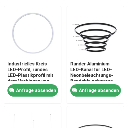
Industrielles Kreis-
Runder Aluminium-
LED-Profil, rundes
LED-Kanal für LED-
LED-Plastikprofil mit
Neonbeleuchtungs-
dem Verbiegen von
Bendable schwarze
Decoiling
Farbe
Haus
Anfrage absenden
Anfrage absenden
Produkte
Über uns