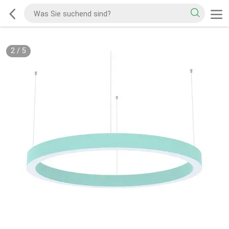
2
/
5