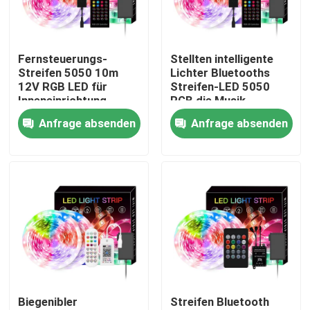
Fabrik-Ausflug
Fernsteuerungs-
Stellten intelligente
Streifen 5050 10m
Lichter Bluetooths
Qualitätskontrolle
12V RGB LED für
Streifen-LED 5050
Inneneinrichtung
RGB die Musik-
Sprachsteuerung ein
Anfrage absenden
Anfrage absenden
Treten Sie mit uns in Verbindung
Nachrichten
Angebrachtes LED-Oberflächenprofil
Vertiefte LED-Profil
Biegenibler
Streifen Bluetooth
Profil der Fasergipsplatten-LED