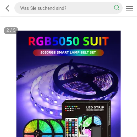
2
/
5