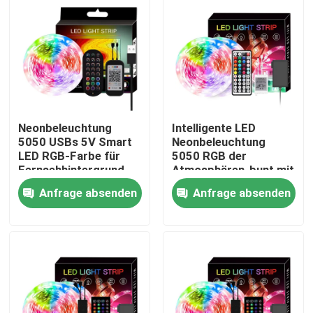
Neonbeleuchtung
Intelligente LED
5050 USBs 5V Smart
Neonbeleuchtung
LED RGB-Farbe für
5050 RGB der
Fernsehhintergrund
Atmosphären-bunt mit
CER Zertifikat
Musik-
Anfrage absenden
Anfrage absenden
Sprachsteuerung
Haus
Produkte
Über uns