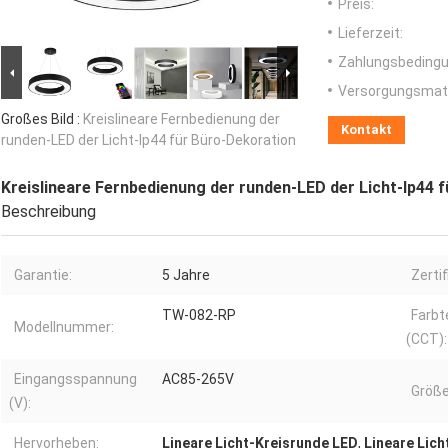
Preis:
Lieferzeit:
Zahlungsbedingu
Versorgungsmater
Großes Bild :
Kreislineare Fernbedienung der
Kontakt
runden-LED der Licht-Ip44 für Büro-Dekoration
Kreislineare Fernbedienung der runden-LED der Licht-Ip44 
Beschreibung
Garantie:
5 Jahre
Zertif
TW-082-RP
Farbt
Modellnummer:
(CCT):
Eingangsspannung
AC85-265V
Größe
(V):
Hervorheben:
Lineare Licht-Kreisrunde LED
,
Lineare Lich