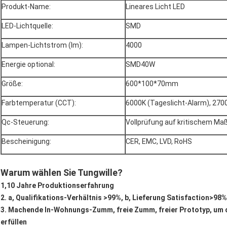
Produkt-Name:
Lineares Licht LED
LED-Lichtquelle:
SMD
Lampen-Lichtstrom (lm):
4000
Energie optional:
SMD40W
Größe:
600*100*70mm
Farbtemperatur (CCT):
6000K (Tageslicht-Alarm), 270
Qc-Steuerung:
Vollprüfung auf kritischem Ma
Bescheinigung:
CER, EMC, LVD, RoHS
Warum wählen Sie Tungwille?
1,10 Jahre Produktionserfahrung
2. a, Qualifikations-Verhältnis >99%, b, Lieferung Satisfaction>98%
3. Machende In-Wohnungs-Zumm, freie Zumm, freier Prototyp, um
erfüllen