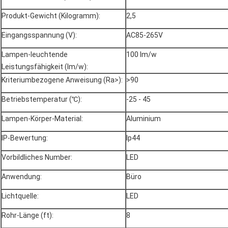
Produkt-Gewicht (Kilogramm):
2,5
Eingangsspannung (V):
AC85-265V
Lampen-leuchtende
100 lm/w
Leistungsfähigkeit (lm/w):
Kriteriumbezogene Anweisung (Ra>):
>90
Betriebstemperatur (℃):
-25 - 45
Lampen-Körper-Material:
Aluminium
IP-Bewertung:
Ip44
Vorbildliches Number:
LED
Anwendung:
Büro
Lichtquelle:
LED
Rohr-Länge (ft):
8