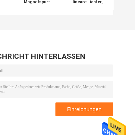
Magnetspur-
lineare Lichter,
8
Beleuchtungssystem
eingebettete moderne
48 Volt Trimless für
lineare hängende
Innenministerium
Aluminiumbeleuchtung
CHRICHT HINTERLASSEN