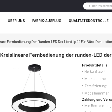
E
ÜBER UNS
FABRIK-AUSFLUG
QUALITÄTSKONTROLLE
neare Fernbedienung Der Runden-LED Der Licht-Ip44 Für Büro-Dekoratio
Kreislineare Fernbedienung der runden-LED der
Produktdetails:
Herkunftsort:
Markenname:
Zertifizierung:
Modellnummer:
Zahlung und Vers
Min Bestellmeng