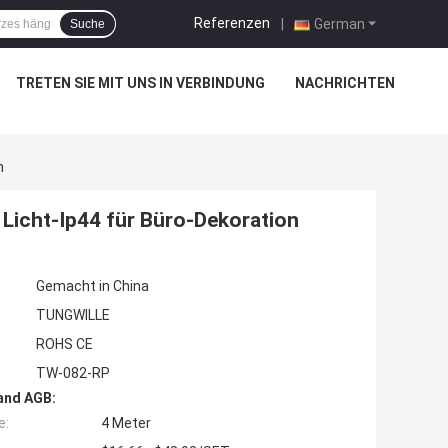
Referenzen
|
German
Suche
TRETEN SIE MIT UNS IN VERBINDUNG
NACHRICHTEN
n
 Licht-Ip44 für Büro-Dekoration
Gemacht in China
TUNGWILLE
ROHS CE
TW-082-RP
and AGB:
e:
4 Meter