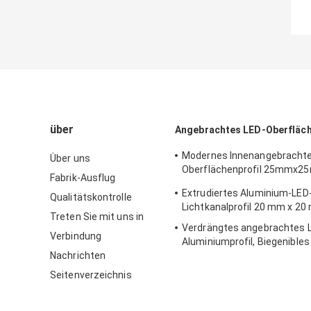
über
Angebrachtes LED-Oberfläch
Modernes Innenangebrachte
Über uns
Oberflächenprofil 25mmx25
Fabrik-Ausflug
Lichtdiffusor
Extrudiertes Aluminium-LED-
Qualitätskontrolle
Lichtkanalprofil 20 mm x 2
Treten Sie mit uns in
Verdrängtes angebrachtes 
Verbindung
Aluminiumprofil, Biegenible
Nachrichten
Profil mit LED-Soem
Seitenverzeichnis