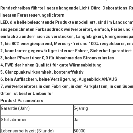
Rundschreiben führte lineare hängende Licht-Büro-Dekorations-R
linearen Fernsteuerungslichtern
LED, die helle beleuchtende Produkte modelliert, sind im Landsc
ausgezeichneten Farbausdruck weitverbreitet, einfach, Farbe und F
einfach zu ändern sich zu verstecken, Langlebigkeit, Energieeinspa
1, bis 80% energiesparend, Mercury-frei und 100% recyclebarer, 
2, konstanter gegenwärtiger interner Fahrer, Sicherheit garantiert
3, hoher PFwert über 0,9 für Abnahme des Stromverlustes
4, PWB der hohen Qualität für gute Wärmeableitung
5, Glanzpunktwirksamkeit, kosteneffektiv
6, kein Aufflackern, keine Verzögerung, Augenblick AN/AUS
7, weitverbreitetes in den Fabriken, in den Parkplätzen, in den Sup
Orten ist bester Umbau für
Produkt Paramenters
Garantie (Jahr):
5-jährig
Stützdimmer:
Ja
Lebensarbeitszeit (Stunde):
50000