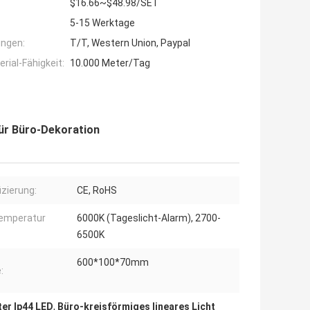
$16.66~$48.98/SET
5-15 Werktage
ngen:
T/T, Western Union, Paypal
ial-Fähigkeit:
10.000 Meter/Tag
für Büro-Dekoration
izierung:
CE, RoHS
emperatur
6000K (Tageslicht-Alarm), 2700-
6500K
600*100*70mm
:
ter Ip44 LED
,
Büro-kreisförmiges lineares Licht