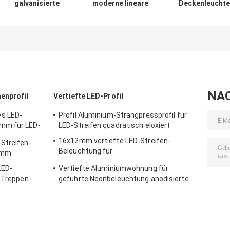
galvanisierte
moderne lineare
Deckenleuchte
lineare Lichter
Lichter LED,
LED, 20W 40W 
LED, vertieftes
intelligente LED
Fuß-lineares
magnetisches
hängende helle
geführt
LED-Bahn-
0.9m 1.2m 1.5m
Aluminiumlicht
NA
enprofil
Vertiefte LED-Profil
s LED-
Profil Aluminium-Strangpressprofil für
mm für LED-
LED-Streifen quadratisch eloxiert
16x12mm vertiefte LED-Streifen-
Streifen-
Beleuchtung für
0 mm
Fasergipsplattenaluminium Material
LED-
Vertiefte Aluminiumwohnung für
s Treppen-
geführte Neonbeleuchtung anodisierte
ODM