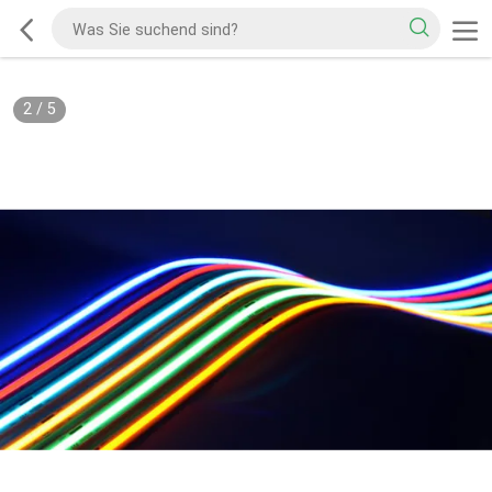
2
/
5