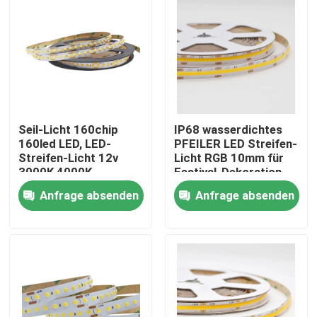
Seil-Licht 160chip
IP68 wasserdichtes
160led LED, LED-
PFEILER LED Streifen-
Streifen-Licht 12v
Licht RGB 10mm für
3000K 4000K
Festival-Dekoration
Anfrage absenden
Anfrage absenden
Haus
Produkte
Über uns