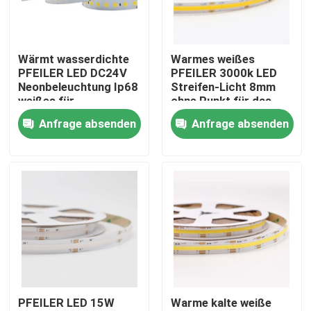
Fabrik-Ausflug
Wärmt wasserdichte
Warmes weißes
PFEILER LED DC24V
PFEILER 3000k LED
Qualitätskontrolle
Neonbeleuchtung Ip68
Streifen-Licht 8mm
weißes für
ohne Punkt für das
Beleuchtung im Freien
Beleuchten der
Anfrage absenden
Anfrage absenden
Treten Sie mit uns in Verbindung
Dekoration
Nachrichten
Angebrachtes LED-Oberflächenprofil
Vertiefte LED-Profil
PFEILER LED 15W
Warme kalte weiße
Profil der Fasergipsplatten-LED