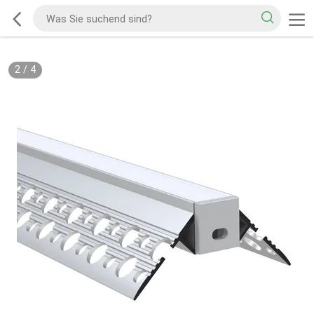
2
/
4