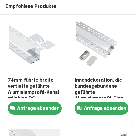
Empfohlene Produkte
74mm führte breite
Innendekoration, die
vertiefte geführte
kundengebundene
Aluminiumprofil-Kanal
geführte
Haus
milchige PC
Aluminiumprofil-Gips-
Abdeckung lineares
Trockenmauer
Anfrage absenden
Anfrage absenden
Licht
beleuchtet
Produkte
Über uns