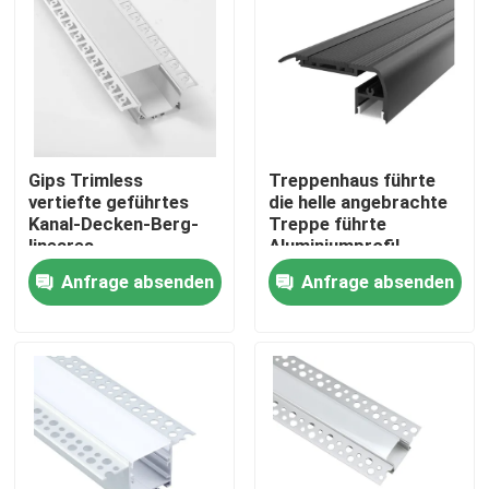
Fabrik-Ausflug
Qualitätskontrolle
Gips Trimless
Treppenhaus führte
Treten Sie mit uns in Verbindung
vertiefte geführtes
die helle angebrachte
Kanal-Decken-Berg-
Treppe führte
lineares
Aluminiumprofil-
Aluminiumlicht
Schwarzes
Nachrichten
Anfrage absenden
Anfrage absenden
anodisierte
Angebrachtes LED-Oberflächenprofil
Vertiefte LED-Profil
Profil der Fasergipsplatten-LED