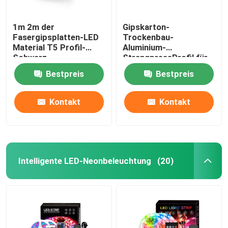
1m 2m der
Gipskarton-
Fasergipsplatten-LED
Trockenbau-
Material T5 Profil-
Aluminium-
Schwarz-
StrangpressProfil für
Farbaluminiumlegierungs-
LED-Leuchten,
Bestpreis
Bestpreis
6063
transparente
Abdeckung
Kontakt
Kontakt
Intelligente LED-Neonbeleuchtung
(20)