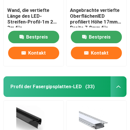
Wand, die vertiefte
Angebrachte vertiefte
Länge des LED-
OberflächenlED
Streifen-Profil-1m 2m
profiliert Höhe 17mm
3m für
Breite 7.8mm für
Garderobenweinkabinette
Kabinett-Licht
Bestpreis
Bestpreis
beleuchtet
Kontakt
Kontakt
Profil der Fasergipsplatten-LED
(33)