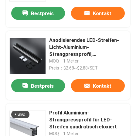
Bestpreis
Kontakt
Anodisierendes LED-Streifen-
Licht-Aluminium-
Strangpressprofil,
silberschwarze Farbe
MOQ：1 Meter
Preis：$2.68~$2.88/SET
Bestpreis
Kontakt
Haus
Profil Aluminium-
Produkte
Strangpressprofil für LED-
Streifen quadratisch eloxiert
Über uns
MOQ：1 Meter