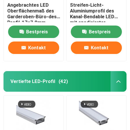
Angebrachtes LED
Streifen-Licht-
Oberflächenmaß des
Aluminiumprofil des
Garderoben-Büro-des
Kanal-Bendable LED
Profil-17x7.8mm
mit anodisierter
Malerei
Bestpreis
Bestpreis
Kontakt
Kontakt
Vertiefte LED-Profil
(42)