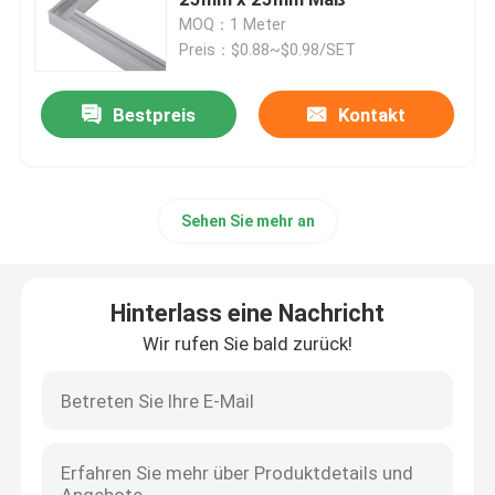
MOQ：1 Meter
Preis：$0.88~$0.98/SET
Intelligente LED-Neonbeleuchtung
Bestpreis
Kontakt
Eck-LED-Profil
Kreis-LED-Profil
Sehen Sie mehr an
Verschobenes LED-Profil
Hinterlass eine Nachricht
geführte lineare Lichter
Wir rufen Sie bald zurück!
PFEILER LED Streifen
Streifen SMD LED