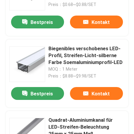
Preis：$0.68~$0.88/SET
Fabrik-Ausflug
Bestpreis
Kontakt
Qualitätskontrolle
Biegenibles verschobenes LED-
Treten Sie mit uns in Verbindung
Profil, Streifen-Licht-silberne
Farbe Soemaluminiumprofil-LED
MOQ：1 Meter
Nachrichten
Preis：$8.88~$9.98/SET
Angebrachtes LED-Oberflächenprofil
Bestpreis
Kontakt
Vertiefte LED-Profil
Quadrat-Aluminiumkanal für
LED-Streifen-Beleuchtung
Profil der Fasergipsplatten-LED
25mm x 25mm Maß