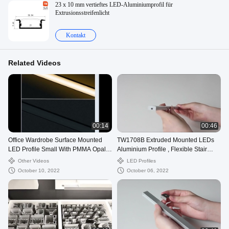
23 x 10 mm vertieftes LED-Aluminiumprofil für
Extrusionsstreifenlicht
Kontakt
Related Videos
00:14
00:46
Office Wardrobe Surface Mounted
TW1708B Extruded Mounted LEDs
LED Profile Small With PMMA Opal
Aluminium Profile , Flexible Stair
Diffuser
Profile With LED OEM
Other Videos
LED Profiles
October 10, 2022
October 06, 2022